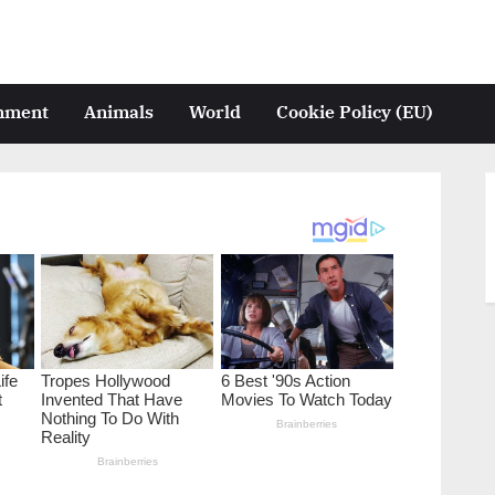
inment
Animals
World
Cookie Policy (EU)